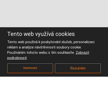
Tento web využívá cookies
Tento web používá k poskytování služeb, personalizaci
reklam a analýze návštěvnosti soubory cookie.
Používáním tohoto webu s tím souhlasíte.
Zobrazit
Protihlukové stěny
podrobnosti
Úvodní stránka
Projekty
Urbanismus a dopravní stavby
Nastavení
Rozumím
Protihlukové stěny na silnici I/31 - ETAPA II
V projektu jsme řešili protihluková opatření na průtahu silnic I/31
a I/35 v Hradci Králové, které v severní a severovýchodní části
Gočárova okruhu protínají město v bezprostřední blízkosti