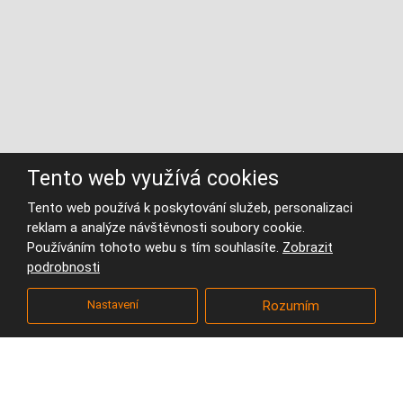
Tento web využívá cookies
Univerzita Hradec
Tento web používá k poskytování služeb, personalizaci
Králové - Lokalita Na
reklam a analýze návštěvnosti soubory cookie.
Používáním tohoto webu s tím souhlasíte.
Zobrazit
Soutoku
podrobnosti
Úvodní stránka
Projekty
Veřejné a komerční budovy
Nastavení
Rozumím
Univerzita Hradec Králové - Lokalita Na Soutoku
Hlavním cílem studie je přeměna univerzitního areálu na veřejně